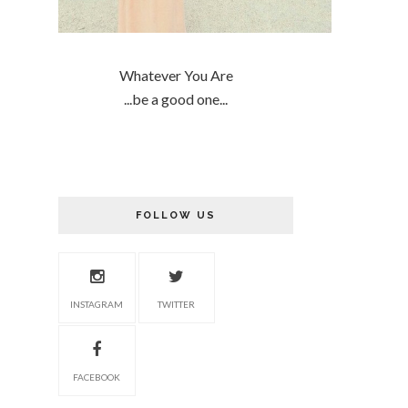
Whatever You Are
...be a good one...
FOLLOW US
INSTAGRAM
TWITTER
FACEBOOK