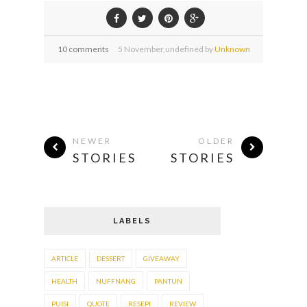
10 comments
5
November,
undefined by
Unknown
NEWER
OLDER
STORIES
STORIES
LABELS
ARTICLE
DESSERT
GIVEAWAY
HEALTH
NUFFNANG
PANTUN
PUISI
QUOTE
RESEPI
REVIEW